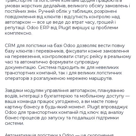
Транспортні та логістичні компанії щодня працюють в
умовах жорстких дедлайнів, великого обсягу замовлень і
постійних змін. Ручний облік у таблицях, розрізнені
повідомлення від клієнтів і відсутність контролю над
автопарком — все це веде до втрат часу, грошей і
репутації. Odoo ERP від Plugit вирішує ці проблеми
комплексно.
CRM для логістики на базі Odoo дозволяє вести повну
базу клієнтів і перевізників, фіксувати кожне замовлення
на перевезення, контролювати статус рейсу в реальному
часі та автоматично формувати супровідну
документацію. Система підходить як для невеликих
транспортних компаній, так і для великих логістичних
операторів з розгалуженою мережею маршрутів.
Завдяки модулям управління автопарком, плануванню
водіїв, інтеграції з бухгалтерією та мобільному доступу —
ваша команда працює узгоджено, а ви маєте повну
картину бізнесу в будь-який момент. Plugit впроваджує
Odoo для транспортних компаній під ключ: від аналізу
бізнес-процесів до запуску та подальшої підтримки
системи.
Автоматизація логістики з Odoo — це скорочення