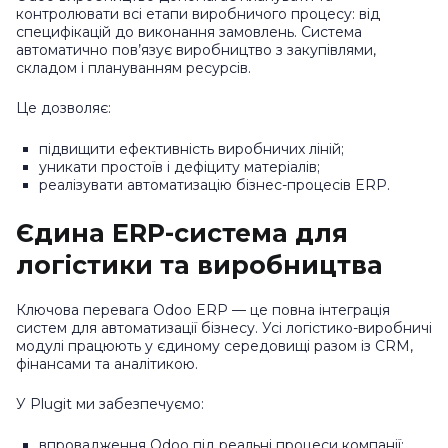
контролювати всі етапи виробничого процесу: від
специфікацій до виконання замовлень. Система
автоматично пов’язує виробництво з закупівлями,
складом і плануванням ресурсів.
Це дозволяє:
підвищити ефективність виробничих ліній;
уникати простоїв і дефіциту матеріалів;
реалізувати автоматизацію бізнес-процесів ERP.
Єдина ERP-система для
логістики та виробництва
Ключова перевага Odoo ERP — це повна інтеграція
систем для автоматизації бізнесу. Усі логістико-виробничі
модулі працюють у єдиному середовищі разом із CRM,
фінансами та аналітикою.
У Plugit ми забезпечуємо:
впровадження Odoo під реальні процеси компанії;