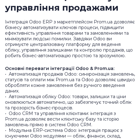
управління продажами
Інтеграція Odoo ERP з маркетплейсом Prom.ua дозволяє
бізнесу автоматизувати ключові процеси, підвищити
ефективність управління товарами та замовленнями та
мінімізувати людські помилки. Завдяки Odoo ви
отримуєте централізовану платформу для ведення
обліку, управління залишками та контролю продажів, що
робить бізнес-автоматизацію простою та зрозумілою.
Основні переваги інтеграції Odoo & Prom.ua:
• Автоматизація продажів Odoo: синхронізація замовлень,
статусів та оплати між Prom.ua та Odoo дозволяє швидко
обробляти кожне замовлення без ручного введення
даних.
• Автоматизація обліку Odoo: товари, залишки та ціни
оновлюються автоматично, що забезпечує точний облік
та прозорість бізнес-процесів.
• Odoo CRM та управління клієнтами: інтеграція з
Prom.ua дозволяє вести клієнтську базу та історію
замовлень прямо в системі Odoo CRM.
• Модульна ERP-система Odoo: інтеграція працює з
існуючими Odoo модулями — облік, фінанси, склад,