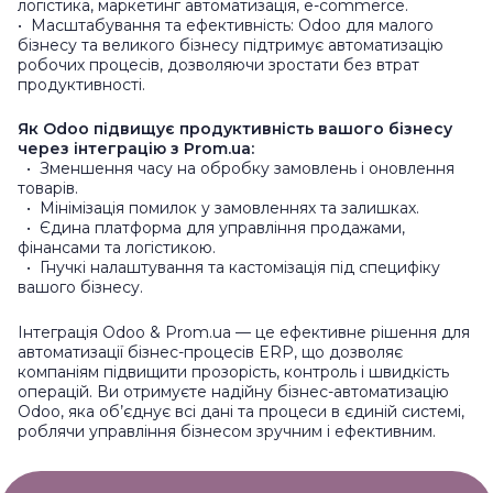
логістика, маркетинг автоматизація, e-commerce.
• Масштабування та ефективність: Odoo для малого
бізнесу та великого бізнесу підтримує автоматизацію
робочих процесів, дозволяючи зростати без втрат
продуктивності.
Як Odoo підвищує продуктивність вашого бізнесу
через інтеграцію з Prom.ua:
• Зменшення часу на обробку замовлень і оновлення
товарів.
• Мінімізація помилок у замовленнях та залишках.
• Єдина платформа для управління продажами,
фінансами та логістикою.
• Гнучкі налаштування та кастомізація під специфіку
вашого бізнесу.
Інтеграція Odoo & Prom.ua — це ефективне рішення для
автоматизації бізнес-процесів ERP, що дозволяє
компаніям підвищити прозорість, контроль і швидкість
операцій. Ви отримуєте надійну бізнес-автоматизацію
Odoo, яка об’єднує всі дані та процеси в єдиній системі,
роблячи управління бізнесом зручним і ефективним.