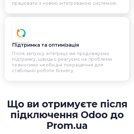
працювати з новою інтегрованою системою.
Підтримка та оптимізація
Після запуску інтеграції ми продовжуємо
підтримку, швидко реагуємо на проблеми
та вносимо необхідні покращення для
стабільної роботи бізнесу.
Що ви отримуєте після
підключення Odoo до
Prom.ua