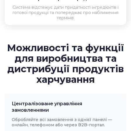
Система відстежує дати придатності інгредієнтів і
готової продукції та попереджає про наближення
термінів.
Можливості та функції
для виробництва та
дистрибуції продуктів
харчування
Централізоване управління
замовленнями
Обробляйте всі замовлення з однієї панелі —
онлайн, телефоном або через B2B-портал.