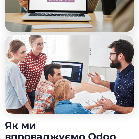
Як ми
впроваджуємо Odoo