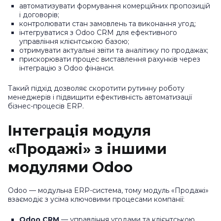
автоматизувати формування комерційних пропозицій
і договорів;
контролювати стан замовлень та виконання угод;
інтегруватися з Odoo CRM для ефективного
управління клієнтською базою;
отримувати актуальні звіти та аналітику по продажах;
прискорювати процес виставлення рахунків через
інтеграцію з Odoo фінанси.
Такий підхід дозволяє скоротити рутинну роботу
менеджерів і підвищити ефективність автоматизації
бізнес-процесів ERP.
Інтеграція модуля
«Продажі» з іншими
модулями Odoo
Odoo — модульна ERP-система, тому модуль «Продажі»
взаємодіє з усіма ключовими процесами компанії:
Odoo CRM
— управління угодами та клієнтською