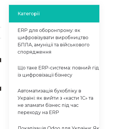
Категорії
ERP для оборонпрому: як
цифровізувати виробництво
БПЛА, амуніції та військового
спорядження
Що таке ERP-система: повний гід
із цифровізації бізнесу
Автоматизація бухобліку в
Україні: як вийти з «касти 1С» та
.
не зламати бізнес під час
переходу на ERP
Локалізація Odoo для України: Як