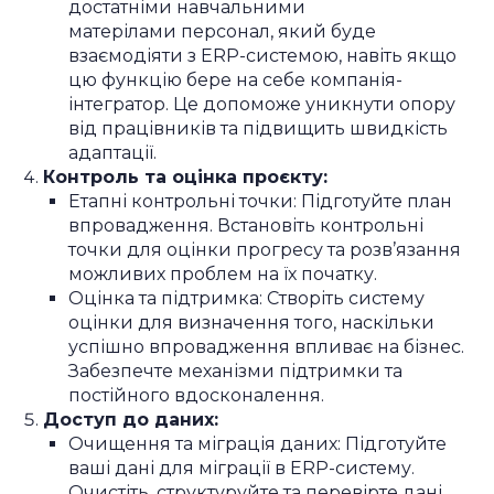
достатніми навчальними
матерілами персонал, який буде
взаємодіяти з ERP-системою, навіть якщо
цю функцію бере на себе компанія-
інтегратор. Це допоможе уникнути опору
від працівників та підвищить швидкість
адаптації.
Контроль та оцінка проєкту:
Етапні контрольні точки: Підготуйте план
впровадження. Встановіть контрольні
точки для оцінки прогресу та розв’язання
можливих проблем на їх початку.
Оцінка та підтримка: Створіть систему
оцінки для визначення того, наскільки
успішно впровадження впливає на бізнес.
Забезпечте механізми підтримки та
постійного вдосконалення.
Доступ до даних:
Очищення та міграція даних: Підготуйте
ваші дані для міграції в ERP-систему.
Очистіть, структуруйте та перевірте дані