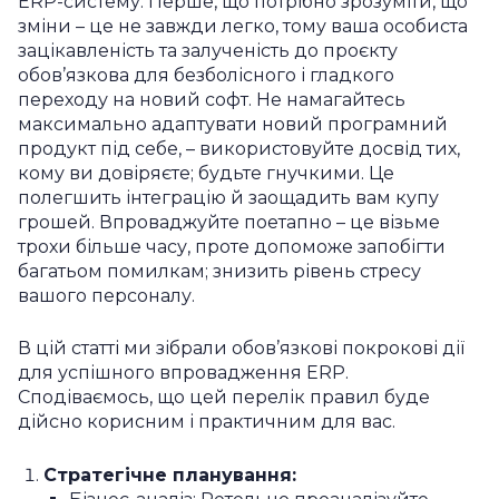
ERP-систему. Перше, що потрібно зрозуміти, що
зміни – це не завжди легко, тому ваша особиста
зацікавленість та залученість до проєкту
обов’язкова для безболісного і гладкого
переходу на новий софт. Не намагайтесь
максимально адаптувати новий програмний
продукт під себе, – використовуйте досвід тих,
кому ви довіряєте; будьте гнучкими. Це
полегшить інтеграцію й заощадить вам купу
грошей. Впроваджуйте поетапно – це візьме
трохи більше часу, проте допоможе запобігти
багатьом помилкам; знизить рівень стресу
вашого персоналу.
В цій статті ми зібрали обов’язкові покрокові дії
для успішного впровадження ERP.
Сподіваємось, що цей перелік правил буде
дійсно корисним і практичним для вас.
Стратегічне планування: